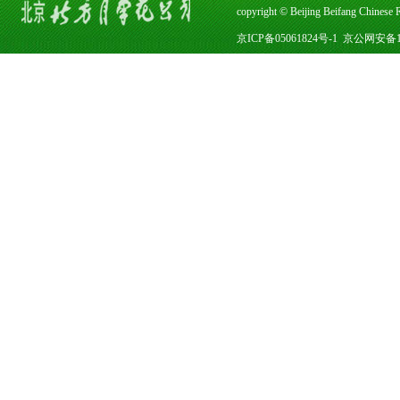
copyright © Beijing Beifang Chines
京ICP备05061824号-1
京公网安备110