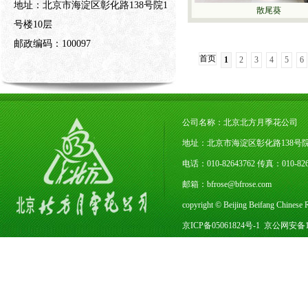
地址：北京市海淀区彰化路138号院1
散尾葵
号楼10层
邮政编码：100097
首页
1
2
3
4
5
6
公司名称：北京北方月季花公司
地址：北京市海淀区彰化路138号院1
电话：010-82643762 传真：010-
邮箱：bfrose@bfrose.com
copyright © Beijing Beifang Chines
京ICP备05061824号-1
京公网安备110