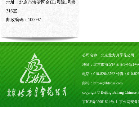
地址：北京市海淀区金庄1号院1号楼
316室
邮政编码：100097
公司名称：北京北方月季花公司
地址：北京市海淀区金庄1号院1号楼3
电话：010-82643762 传真：010-
邮箱：bfrose@bfrose.com
copyright © Beijing Beifang Chines
京ICP备05061824号-1
京公网安备110