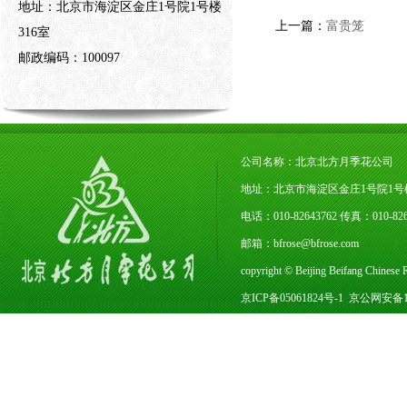
地址：北京市海淀区金庄1号院1号楼
上一篇：
富贵笼
316室
邮政编码：100097
公司名称：北京北方月季花公司
地址：北京市海淀区金庄1号院1号楼3
电话：010-82643762 传真：010-
邮箱：bfrose@bfrose.com
copyright © Beijing Beifang Chines
京ICP备05061824号-1
京公网安备110